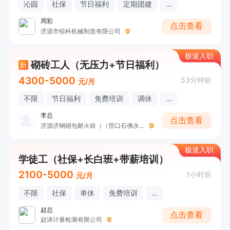
沁园
社保
节日福利
定期团建
...
周彩
点击查看
济源市锐科机械制造有限公司
极速入职
砌砖工人（无压力+节日福利）
新
4300-5000
53分钟前
元/月
不限
节日福利
免费培训
调休
...
李总
点击查看
济源济钢砌包耐火砖（（营口石佛永合耐材有限公司）
极速入职
学徒工（社保+长白班+带薪培训）
2100-5000
1小时前
元/月
不限
社保
单休
免费培训
...
赵总
点击查看
赵涛计量检测有限公司