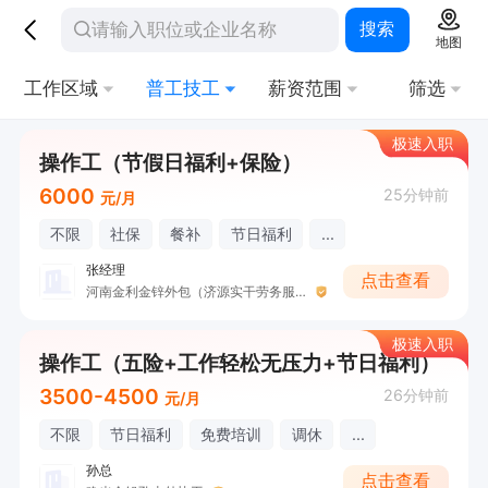
搜索
地图
工作区域
普工技工
薪资范围
筛选
极速入职
操作工（节假日福利+保险）
6000
25分钟前
元/月
不限
社保
餐补
节日福利
...
张经理
点击查看
河南金利金锌外包（济源实干劳务服务有限公司）
极速入职
操作工（五险+工作轻松无压力+节日福利）
3500-4500
26分钟前
元/月
不限
节日福利
免费培训
调休
...
孙总
点击查看