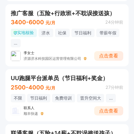
推广客服（五险+行政班+不耽误接送孩）
3400-6000
24分钟前
元/月
实地核验
济水
社保
节日福利
带薪年假
...
李女士
点击查看
济源济水科技园区运营管理有限公司
UU跑腿平台派单员（节日福利+奖金）
2500-4000
27分钟前
元/月
不限
节日福利
免费培训
晋升空间大
...
联系人
点击查看
顺丰快递
联通客服（五险+14薪+不耽误接送孩子）