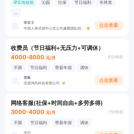
实地核验
沁园
社保
节日福利
年终奖
...
张女士
点击查看
中国人寿济源中心支公司鑫耀团队招募
收费员（节日福利+无压力+可调休）
4000-8000
6分钟前
元/月
不限
节日福利
带薪年假
调休
老板
点击查看
济源鸿尚科技有限公司
网络客服(社保+时间自由+多劳多得)
3000-4000
7分钟前
元/月
不限
节日福利
带薪年假
调休
小八