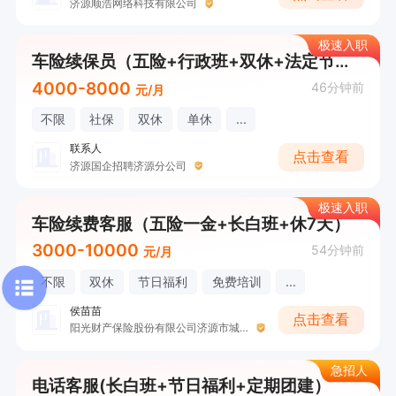
济源顺浩网络科技有限公司
极速入职
车险续保员（五险+行政班+双休+法定节假日）
4000-8000
46分钟前
元/月
不限
社保
双休
单休
...
联系人
点击查看
济源国企招聘济源分公司
极速入职
车险续费客服（五险一金+长白班+休7天）
3000-10000
54分钟前
元/月
不限
双休
节日福利
免费培训
...
侯苗苗
点击查看
阳光财产保险股份有限公司济源市城东支公司
急招人
电话客服(长白班+节日福利+定期团建）