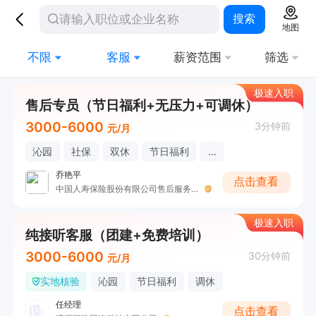
搜索
地图
不限
客服
薪资范围
筛选
极速入职
售后专员（节日福利+无压力+可调休）
3000-6000
3分钟前
元/月
沁园
社保
双休
节日福利
...
乔艳平
点击查看
中国人寿保险股份有限公司售后服务部
极速入职
纯接听客服（团建+免费培训）
3000-6000
30分钟前
元/月
实地核验
沁园
节日福利
调休
任经理
点击查看