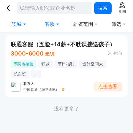
搜索
地图
轵城
客服
薪资范围
筛选
联通客服（五险+14薪+不耽误接送孩子）
3000-6000
3小时前
元/月
实地核验
轵城
节日福利
晋升空间大
长白班
...
联系人
点击查看
中国联通（华飞通讯）
没有更多了